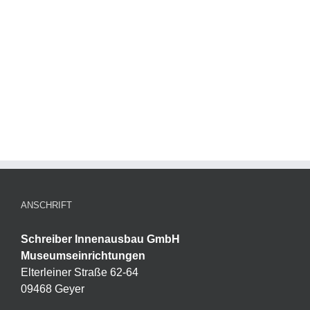
Vitrinen-Konzept konnte den Auftraggeber
überzeugen, da [...]
MEHR ERFAHREN
ANSCHRIFT
Schreiber Innenausbau GmbH
Museumseinrichtungen
Elterleiner Straße 62-64
09468 Geyer