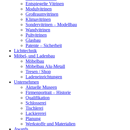
Entspiegelte Vitrinen
Modulvitrinen
Großraumvitrinen
Klimavitrinen
Sondervitrinen – Modellbau
Wandvitrinen
Pultvitrinen
Glasbau
Patente – Sicherheit
Lichttechnik
Möbel- und Ladenbau
Möbelbau
Möbelbau Alu-Metall
Tresen / Shop
Ladeneinrichtungen
Unternehmen
Aktuelle Museen
Firmenportrait – Historie
Qualifikation
Schlosserei
Tischlerei
Lackiererei
Planung
Werkstoffe und Materialien
Awards