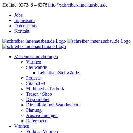
Zum
Hotline: 037346 – 6376
|
info@schreiber-innenausbau.de
Inhalt
Jobs
springen
Impressum
Datenschutz
Kontakt
Museumseinrichtungen
Vitrinen
Stellwände
Leichtbau-Stellwände
Podeste
Sitzmöbel
Multimedia-Technik
Tresen / Shop
Depotmöbel
Digitalfoto und Wandmalerei
Planung
Auszeichnungen
Referenzen
Vitrinen
Vollglas-Vitrinen