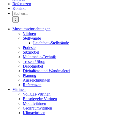
Referenzen
Kontakt
Suche
nach:
Museumseinrichtungen
Vitrinen
Stellwände
Leichtbau-Stellwände
Podeste
Sitzmöbel
Multimedia-Technik
Tresen / Shop
Depotmöbel
Digitalfoto und Wandmalerei
Planung
Auszeichnungen
Referenzen
Vitrinen
Vollglas-Vitrinen
Entspiegelte Vitrinen
Modulvitrinen
Großraumvitrinen
Klimavitrinen