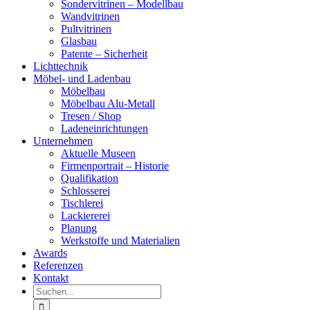
Sondervitrinen – Modellbau
Wandvitrinen
Pultvitrinen
Glasbau
Patente – Sicherheit
Lichttechnik
Möbel- und Ladenbau
Möbelbau
Möbelbau Alu-Metall
Tresen / Shop
Ladeneinrichtungen
Unternehmen
Aktuelle Museen
Firmenportrait – Historie
Qualifikation
Schlosserei
Tischlerei
Lackiererei
Planung
Werkstoffe und Materialien
Awards
Referenzen
Kontakt
Suche
nach: