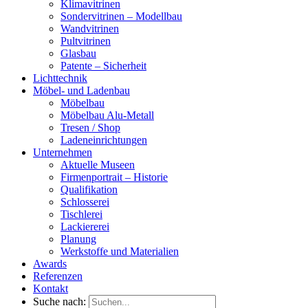
Klimavitrinen
Sondervitrinen – Modellbau
Wandvitrinen
Pultvitrinen
Glasbau
Patente – Sicherheit
Lichttechnik
Möbel- und Ladenbau
Möbelbau
Möbelbau Alu-Metall
Tresen / Shop
Ladeneinrichtungen
Unternehmen
Aktuelle Museen
Firmenportrait – Historie
Qualifikation
Schlosserei
Tischlerei
Lackiererei
Planung
Werkstoffe und Materialien
Awards
Referenzen
Kontakt
Suche nach: