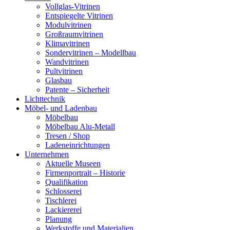
Vollglas-Vitrinen
Entspiegelte Vitrinen
Modulvitrinen
Großraumvitrinen
Klimavitrinen
Sondervitrinen – Modellbau
Wandvitrinen
Pultvitrinen
Glasbau
Patente – Sicherheit
Lichttechnik
Möbel- und Ladenbau
Möbelbau
Möbelbau Alu-Metall
Tresen / Shop
Ladeneinrichtungen
Unternehmen
Aktuelle Museen
Firmenportrait – Historie
Qualifikation
Schlosserei
Tischlerei
Lackiererei
Planung
Werkstoffe und Materialien