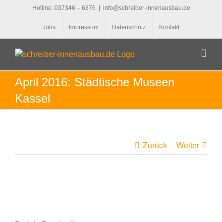
Zum
Hotline: 037346 – 6376
|
info@schreiber-innenausbau.de
Inhalt
Jobs
Impressum
Datenschutz
Kontakt
springen
April 2016: Städtische Museen
Kassel
Zurück
Weiter
View
Larger
Image