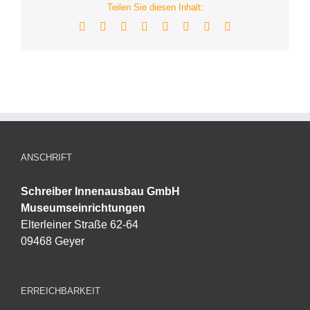
Teilen Sie diesen Inhalt:
Facebook
X
Reddit
LinkedIn
Tumblr
Pinterest
Vk
E-
Mail
ANSCHRIFT
Schreiber Innenausbau GmbH
Museumseinrichtungen
Elterleiner Straße 62-64
09468 Geyer
ERREICHBARKEIT