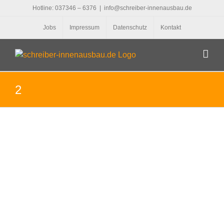
Zum
Hotline: 037346 – 6376
|
info@schreiber-innenausbau.de
Inhalt
Jobs
Impressum
Datenschutz
Kontakt
springen
2