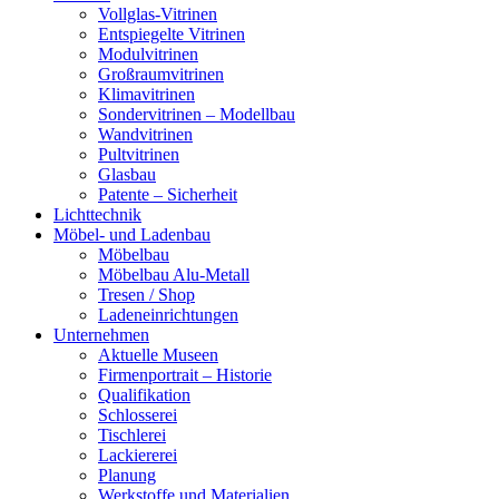
Vollglas-Vitrinen
Entspiegelte Vitrinen
Modulvitrinen
Großraumvitrinen
Klimavitrinen
Sondervitrinen – Modellbau
Wandvitrinen
Pultvitrinen
Glasbau
Patente – Sicherheit
Lichttechnik
Möbel- und Ladenbau
Möbelbau
Möbelbau Alu-Metall
Tresen / Shop
Ladeneinrichtungen
Unternehmen
Aktuelle Museen
Firmenportrait – Historie
Qualifikation
Schlosserei
Tischlerei
Lackiererei
Planung
Werkstoffe und Materialien