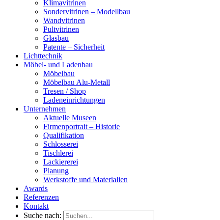
Klimavitrinen
Sondervitrinen – Modellbau
Wandvitrinen
Pultvitrinen
Glasbau
Patente – Sicherheit
Lichttechnik
Möbel- und Ladenbau
Möbelbau
Möbelbau Alu-Metall
Tresen / Shop
Ladeneinrichtungen
Unternehmen
Aktuelle Museen
Firmenportrait – Historie
Qualifikation
Schlosserei
Tischlerei
Lackiererei
Planung
Werkstoffe und Materialien
Awards
Referenzen
Kontakt
Suche nach: