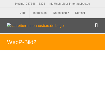
Zum
Hotline: 037346 – 6376
|
info@schreiber-innenausbau.de
Inhalt
Jobs
Impressum
Datenschutz
Kontakt
springen
WebP-Bild2