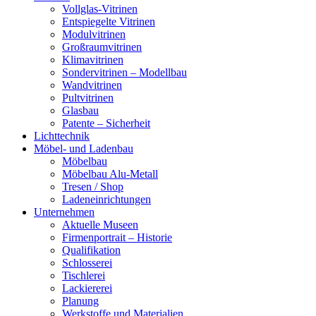
Vollglas-Vitrinen
Entspiegelte Vitrinen
Modulvitrinen
Großraumvitrinen
Klimavitrinen
Sondervitrinen – Modellbau
Wandvitrinen
Pultvitrinen
Glasbau
Patente – Sicherheit
Lichttechnik
Möbel- und Ladenbau
Möbelbau
Möbelbau Alu-Metall
Tresen / Shop
Ladeneinrichtungen
Unternehmen
Aktuelle Museen
Firmenportrait – Historie
Qualifikation
Schlosserei
Tischlerei
Lackiererei
Planung
Werkstoffe und Materialien