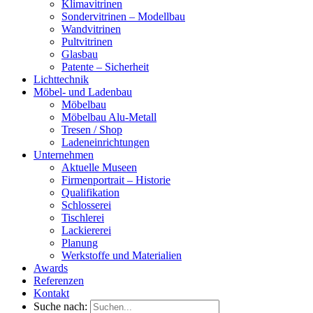
Klimavitrinen
Sondervitrinen – Modellbau
Wandvitrinen
Pultvitrinen
Glasbau
Patente – Sicherheit
Lichttechnik
Möbel- und Ladenbau
Möbelbau
Möbelbau Alu-Metall
Tresen / Shop
Ladeneinrichtungen
Unternehmen
Aktuelle Museen
Firmenportrait – Historie
Qualifikation
Schlosserei
Tischlerei
Lackiererei
Planung
Werkstoffe und Materialien
Awards
Referenzen
Kontakt
Suche nach: