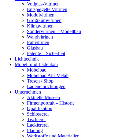
Vollglas-Vitrinen
Entspiegelte Vitrinen
Modulvitrinen
Großraumvitrinen
Klimavitrinen
Sondervitrinen – Modellbau
Wandvitrinen
Pultvitrinen
Glasbau
Patente – Sicherheit
Lichttechnik
Möbel- und Ladenbau
Möbelbau
Möbelbau Alu-Metall
Tresen / Shop
Ladeneinrichtungen
Unternehmen
Aktuelle Museen
Firmenportrait – Historie
Qualifikation
Schlosserei
Tischlerei
Lackiererei
Planung
Werkstoffe und Materialien