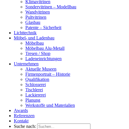
Klimavitrinen
Sondervitrinen – Modellbau
Wandvitrinen
Pultvitrinen
Glasbau
Patente – Sicherheit
Lichttechnik
Möbel- und Ladenbau
Möbelbau
Möbelbau Alu-Metall
Tresen / Shop
Ladeneinrichtungen
Unternehmen
Aktuelle Museen
Firmenportrait – Historie
Qualifikation
Schlosserei
Tischlerei
Lackiererei
Planung
Werkstoffe und Materialien
Awards
Referenzen
Kontakt
Suche nach: