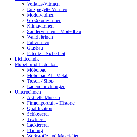
Vollglas-Vitrinen
Entspiegelte Vitrinen
Modulvitrinen
Großraumvitrinen
Klimavitrinen
Sondervitrinen – Modellbau
Wandvitrinen
Pultvitrinen
Glasbau
Patente – Sicherheit
Lichttechnik
Möbel- und Ladenbau
Möbelbau
Möbelbau Alu-Metall
Tresen / Shop
Ladeneinrichtungen
Unternehmen
Aktuelle Museen
Firmenportrait – Historie
Qualifikation
Schlosserei
Tischlerei
Lackiererei
Planung
Werkstoffe und Materialien