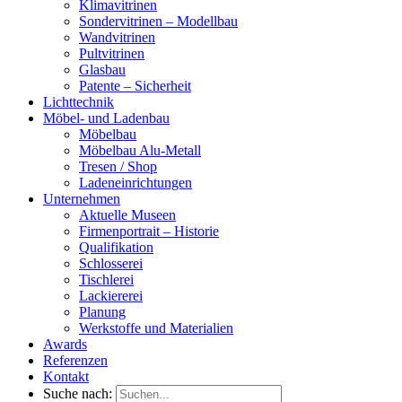
Klimavitrinen
Sondervitrinen – Modellbau
Wandvitrinen
Pultvitrinen
Glasbau
Patente – Sicherheit
Lichttechnik
Möbel- und Ladenbau
Möbelbau
Möbelbau Alu-Metall
Tresen / Shop
Ladeneinrichtungen
Unternehmen
Aktuelle Museen
Firmenportrait – Historie
Qualifikation
Schlosserei
Tischlerei
Lackiererei
Planung
Werkstoffe und Materialien
Awards
Referenzen
Kontakt
Suche nach: