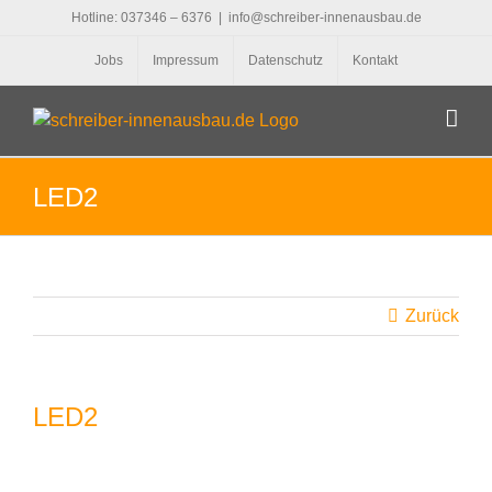
Zum
Hotline: 037346 – 6376
|
info@schreiber-innenausbau.de
Inhalt
Jobs
Impressum
Datenschutz
Kontakt
springen
LED2
Zurück
LED2