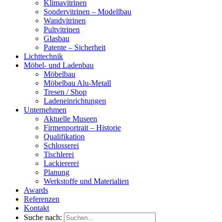
Klimavitrinen
Sondervitrinen – Modellbau
Wandvitrinen
Pultvitrinen
Glasbau
Patente – Sicherheit
Lichttechnik
Möbel- und Ladenbau
Möbelbau
Möbelbau Alu-Metall
Tresen / Shop
Ladeneinrichtungen
Unternehmen
Aktuelle Museen
Firmenportrait – Historie
Qualifikation
Schlosserei
Tischlerei
Lackiererei
Planung
Werkstoffe und Materialien
Awards
Referenzen
Kontakt
Suche nach: