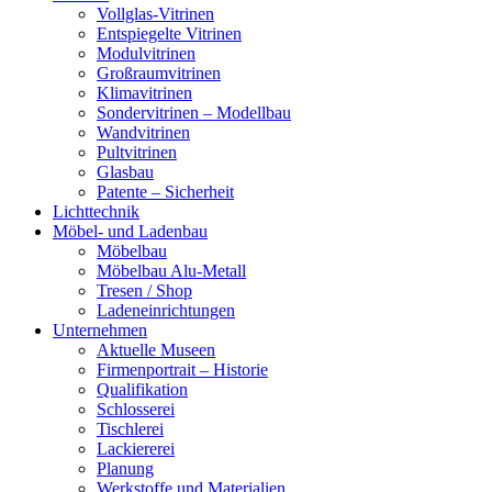
Vollglas-Vitrinen
Entspiegelte Vitrinen
Modulvitrinen
Großraumvitrinen
Klimavitrinen
Sondervitrinen – Modellbau
Wandvitrinen
Pultvitrinen
Glasbau
Patente – Sicherheit
Lichttechnik
Möbel- und Ladenbau
Möbelbau
Möbelbau Alu-Metall
Tresen / Shop
Ladeneinrichtungen
Unternehmen
Aktuelle Museen
Firmenportrait – Historie
Qualifikation
Schlosserei
Tischlerei
Lackiererei
Planung
Werkstoffe und Materialien