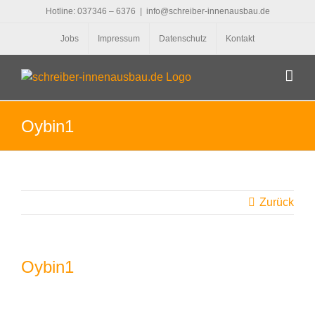
Zum
Hotline: 037346 – 6376
|
info@schreiber-innenausbau.de
Inhalt
Jobs
Impressum
Datenschutz
Kontakt
springen
Oybin1
Zurück
Oybin1